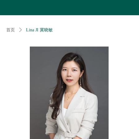
首页
ꄲ
Lina JI 冀晓敏